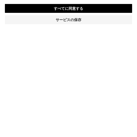
レギュラーフィットジーンズ ミッドブルー ストーンウォ
ッシュ コットンデニム
¥ 24,200
消費税込み価格
レギュラーフィット
カラー:
ブルー
サイズ
カートに追加
詳細