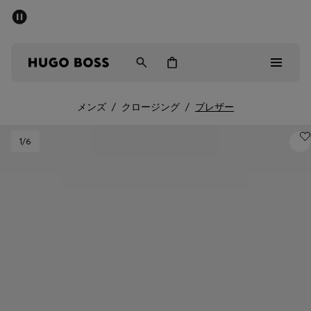
パブリックセール - 最大40%OFF
メンズ
ウィメンズ
キッズ
メンズ
/
クロージング
/
ブレザー
パブリックセール
1
/6
メンズ
ウィメンズ
キッズ
ギフト
詳細を見る