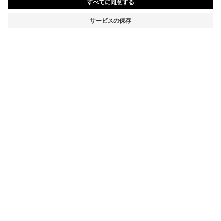
BOSS BY BECKHAM ウールブレンド スリムフィット ス
ーツジャケット
¥ 151,800
消費税込み価格
スリムフィット
カラー:
ダークブラウン
サイズ
カートに追加
詳細
シャープなシルエットを描く、BOSS BY BECKHAMのメンズ用スーツジ
ャケット。バージンウール、シルク、リネンを混紡した、夏らしいファ