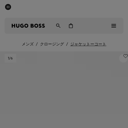
パブリックセール - 最大40%OFF
メンズ
ウィメンズ
キッズ
メンズ
/
クロージング
/
ジャケットーコート
パブリックセール
1
/6
メンズ
ウィメンズ
キッズ
ギフト
詳細を見る