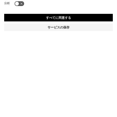
DELAWARE スリムフィットジーンズ ブルー デニム
¥ 42,900
¥ 42,900
¥ 34,320
消費税込み価格
カートに追加
¥ 34,320
-20%
スリムフィット
カラー:
ライトブルー
サイズ
詳細