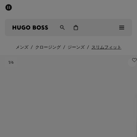
パブリックセール - 最大40%OFF
メンズ
ウィメンズ
キッズ
メンズ
/
クロージング
/
ジーンズ
/
スリムフィット
パブリックセール
1
/6
メンズ
ウィメンズ
キッズ
ギフト
詳細を見る