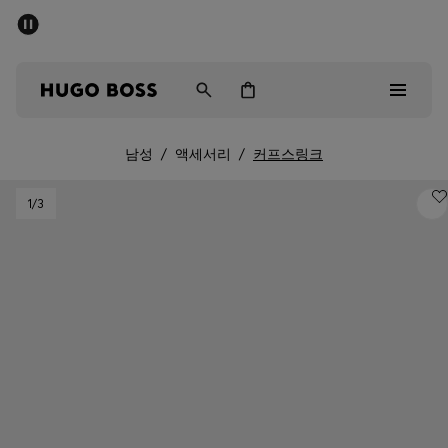
세일 - 최대 40% 할인
남성
여성
어린이
남성
/
액세서리
/
커프스링크
Sale
1
/3
남성
여성
아동복
선물
컬렉션 보기