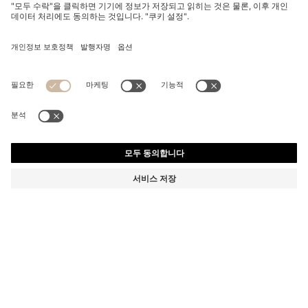
로고 및 에나멜 코어 스퀘어 커프링크스
₩ 100,000
₩ 100,000
제품 총 금액
장바구니에 추가
색상:
블랙
사이즈 ONESI