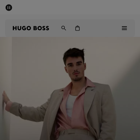
세일 - 최대 40% 할인
남성
여성
어린이
Sale
남성
여성
아동복
선물
컬렉션 보기