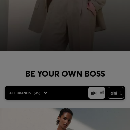
인기 제품 (
품목)
문의 및 서비스
매장 위치
언어 (
KR ₩
)
BE YOUR OWN BOSS
ALL BRANDS
(
45
)
필터
정렬