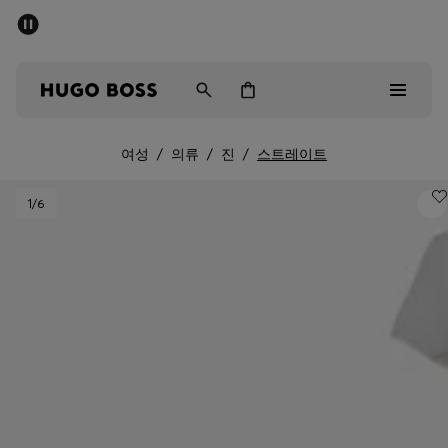
세일 - 최대 40% 할인
남성
여성
어린이
여성
/
의류
/
진
/
스트레이트
Sale
1
/6
남성
여성
아동복
선물
컬렉션 보기