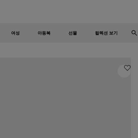
남성
여성
어린이
세일 - 최대 30% 할인
여성
아동복
선물
컬렉션 보기