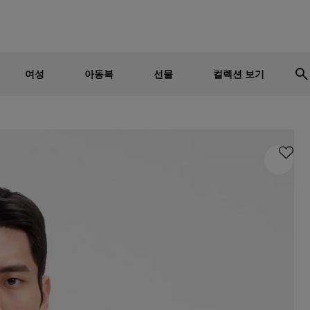
남성
여성
어린이
세일 - 최대 30% 할인
여성
아동복
선물
컬렉션 보기