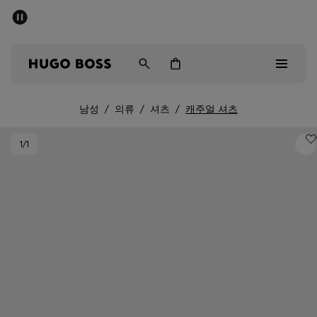
세일 - 최대 40% 할인
남성
여성
어린이
남성
/
의류
/
셔츠
/
캐주얼 셔츠
Sale
1
/1
남성
여성
아동복
선물
컬렉션 보기