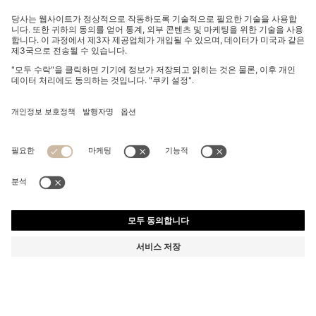
자카드 코튼 타월링 릴랙스 핏 셔츠
₩ 210,000
₩ 210,000
₩ 147,000
제품 총 금액
장바구니에 추가
₩ 147,000
-30%
릴랙스 핏
색상:
내추럴