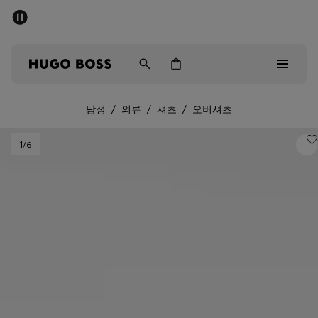
세일 - 최대 40% 할인
남성
여성
어린이
남성
/
의류
/
셔츠
/
오버셔츠
Sale
1
/6
남성
여성
아동복
선물
컬렉션 보기