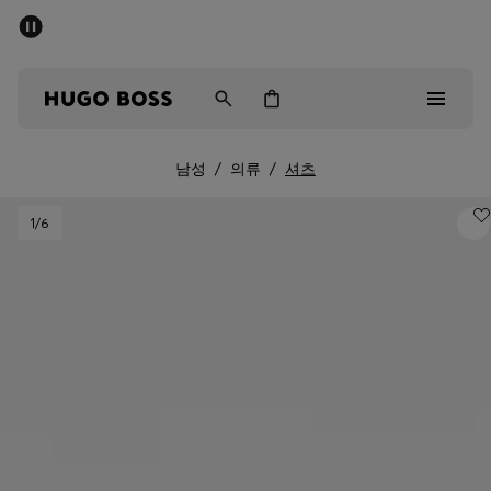
세일 - 최대 40% 할인
남성
여성
어린이
남성
/
의류
/
셔츠
Sale
1
/6
남성
여성
아동복
선물
컬렉션 보기