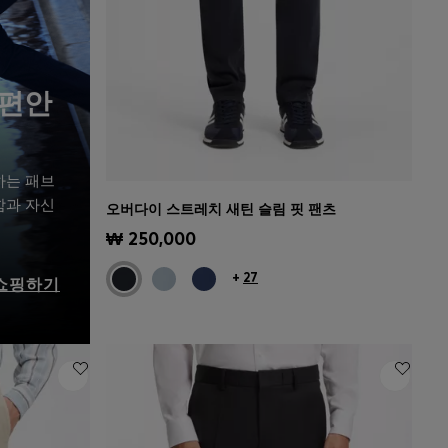
 편안
하는 패브
함과 자신
오버다이 스트레치 새틴 슬림 핏 팬츠
빠른 보기
(내 사이즈 선택하기)
₩ 250,000
+
27
쇼핑하기