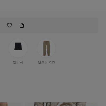
반바지
팬츠 & 쇼츠