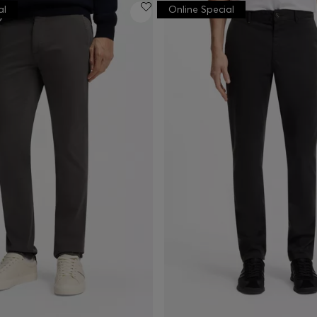
al
Online Special