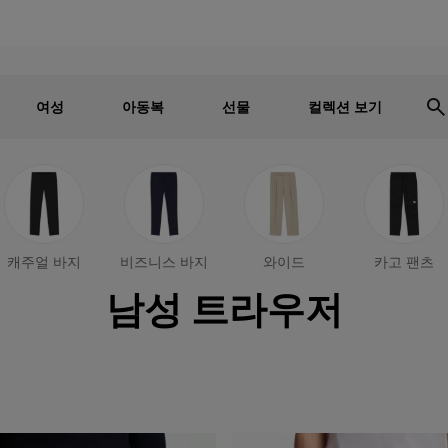
남성
여성
어린이
세일 - 최대 30% 할인
여성
아동복
선물
컬렉션 보기
캐주얼 바지
비즈니스 바지
와이드
카고 팬츠
남성 트라우저