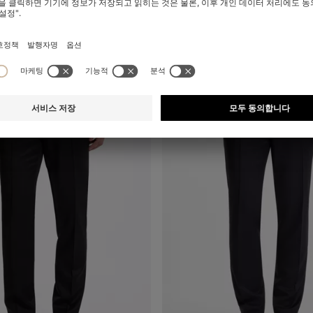
+
9
믹스 & 매치