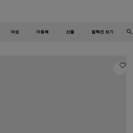
남성
여성
어린이
세일 - 최대 30% 할인
여성
아동복
선물
컬렉션 보기