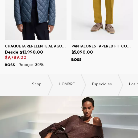
CHAQUETA REPELENTE AL AGUA CON GUATEADO MIXTO
PANTALONES TAPERED FIT CON CORDÓN EN LA CINTURA
Desde
$13,990.00
$5,890.00
$9,789.00
| Rebajas-30%
Shop
HOMBRE
Especiales
Los 