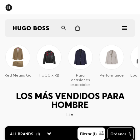
Hombre
Mujer
Red Means Go
HUGO x RB
Para
Performance
Logo
ocasiones
Regalos
especiales
LOS MÁS VENDIDOS PARA
Descubrir
HOMBRE
Lila
Iniciar sesión / Registrarse
ALL BRANDS
(
1
)
Filtrar (1)
Ordenar
Favorito (
Artículos)