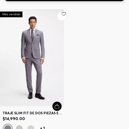
Más vendido
Contacto y Atención al cliente
Buscador de tiendas
Idioma (
MX $
)
TRAJE SLIM FIT DE DOS PIEZAS EN TEJIDO CON MICROESTAMPADO
$14,990.00
+
1