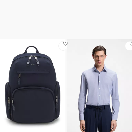
Los tejidos que absorben el sudor y
Gracias a su mayor elasticida
evitan los olores le permiten disfrutar
modelos, frescos y transpirabl
de un confort excepcional y mantener
resultan especialmente cómo
el control en cualquier lugar, sea cual
que le permite pasar sin pro
sea su agenda.
la oficina a sus planes noctur