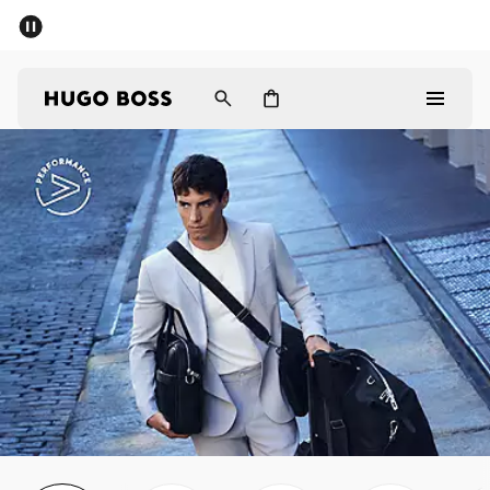
Hombre
Mujer
Regalos
Descubrir
Iniciar sesión / Registrarse
Favorito (
Artículos)