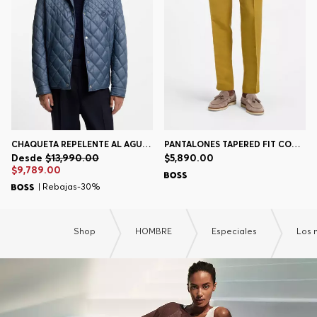
CHAQUETA REPELENTE AL AGUA CON GUATEADO MIXTO
PANTALONES TAPERED FIT CON CORDÓN EN LA CINTURA
Desde
$13,990.00
$5,890.00
$9,789.00
| Rebajas-30%
Shop
HOMBRE
Especiales
Los 