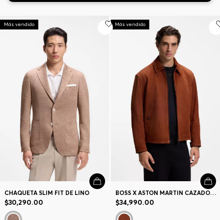
Más vendido
Más vendido
Contacto y Atención al cliente
Buscador de tiendas
Idioma (
MX $
)
CHAQUETA SLIM FIT DE LINO
BOSS X ASTON MARTIN CAZADORA DE ANTE
$30,290.00
$34,990.00