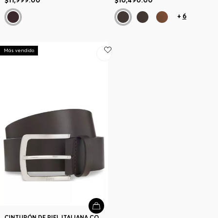
$11,999.00
$10,490.00
+
6
Más vendido
CINTURÓN DE PIEL ITALIANA CON HEBILLA GRABADA CON LOGO