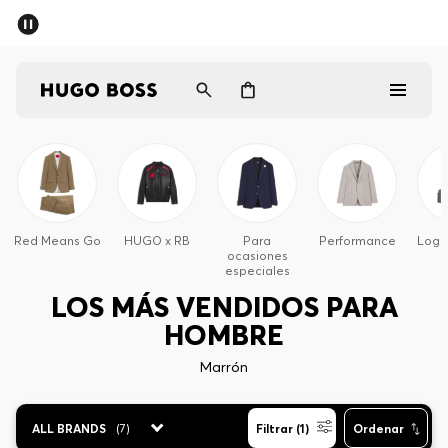
Hombre
Mujer
Red Means Go
HUGO x RB
Para
Performance
Logo
ocasiones
Regalos
especiales
LOS MÁS VENDIDOS PARA
Descubrir
HOMBRE
Marrón
Iniciar sesión / Registrarse
ALL BRANDS
(
7
)
Filtrar (1)
Ordenar
Favorito (
Artículos)