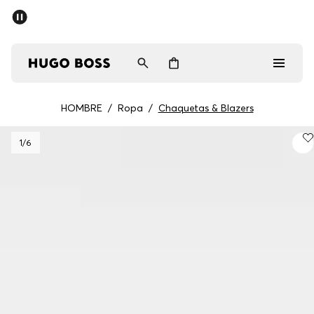
HOMBRE
/
Ropa
/
Chaquetas & Blazers
Hombre
1
/6
Mujer
Regalos
Descubrir
Iniciar sesión / Registrarse
Favorito (
Artículos)