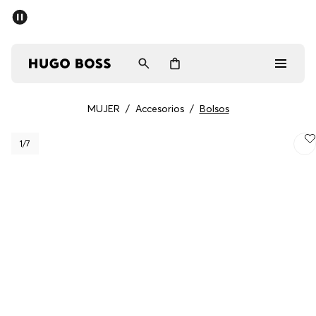
MUJER
/
Accesorios
/
Bolsos
Hombre
1
/7
Mujer
Regalos
Descubrir
Iniciar sesión / Registrarse
Favorito (
Artículos)