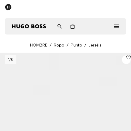
HOMBRE
/
Ropa
/
Punto
/
Jerséis
Hombre
1
/5
Mujer
Regalos
Descubrir
Iniciar sesión / Registrarse
Favorito (
Artículos)