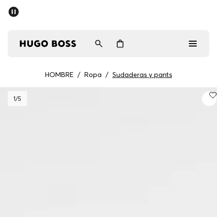
HOMBRE
/
Ropa
/
Sudaderas y pants
Hombre
1
/5
Mujer
Regalos
Descubrir
Iniciar sesión / Registrarse
Favorito (
Artículos)