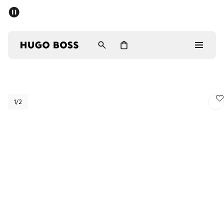
Hombre
1
/2
Mujer
Regalos
Descubrir
Iniciar sesión / Registrarse
Favorito (
Artículos)