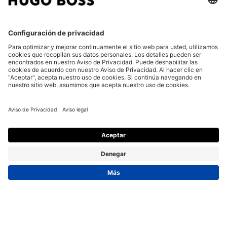
SHORTS DE FELPA DE ALGODÓN CON PARCHE CON
LOGO
$2,990.00
$2,389.00
Rebajas -20%
Regular fit
Exclusiva online
Color:
Gris claro