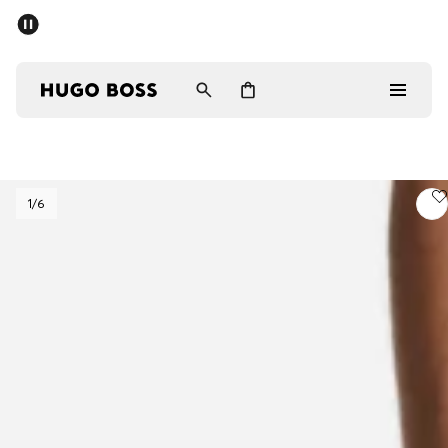
Hombre
1
/6
Mujer
Regalos
Descubrir
Iniciar sesión / Registrarse
Favorito (
Artículos)