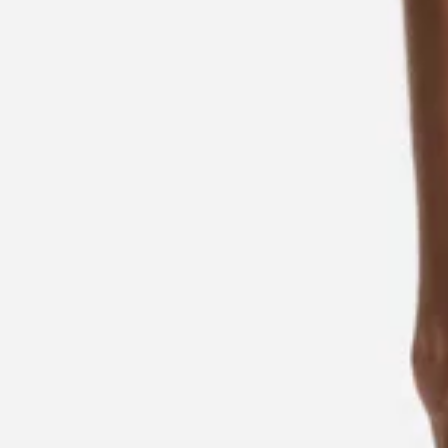
Contacto y Atención al cliente
Buscador de tiendas
Idioma (
MX $
)