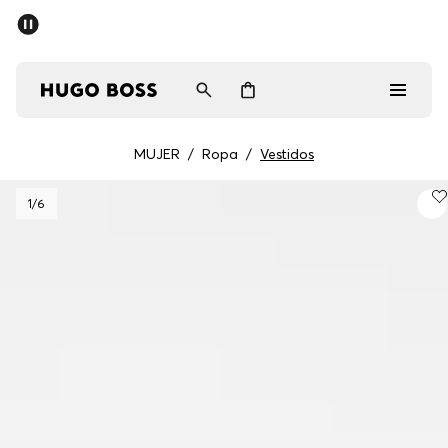
MUJER
/
Ropa
/
Vestidos
Hombre
1
/6
Mujer
Regalos
Descubrir
Iniciar sesión / Registrarse
Favorito (
Artículos)