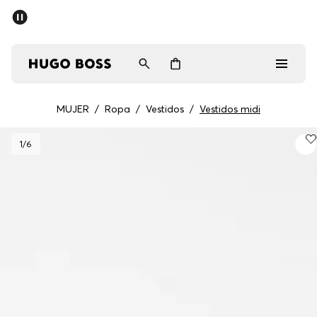
MUJER
/
Ropa
/
Vestidos
/
Vestidos midi
Hombre
1
/6
Mujer
Regalos
Descubrir
Iniciar sesión / Registrarse
Favorito (
Artículos)