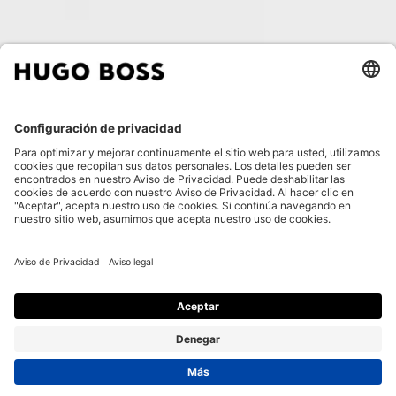
VESTIDO SLIM FIT CON PANELES DE MALLA
$5,890.00
$5,890.00
$3,529.00
AÑADIR A LA CESTA
$3,529.00
Rebajas -40%
Slim fit
Exclusiva online