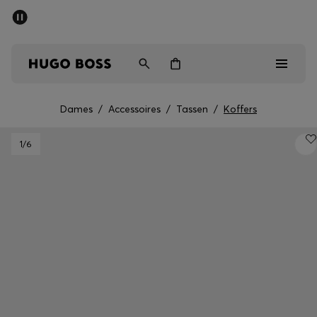
SALE
Gratis verzending vanaf € 79
Heren
Dames
Kinderen
Dames
/
Accessoires
/
Tassen
/
Koffers
Heren
1
/6
Dames
Kinderen
Cadeaus
Bekijk
Sale