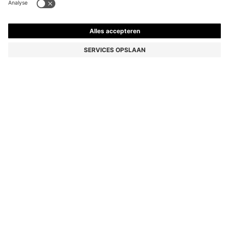
BOSS THE SCENT PARFUM 100 ML
€ 139,00
Prijs incl. btw
Basisprijs € 139,00/100 ml
Kleur:
100 ml
Levering in
3-4 werkdagen
MAAT PCS.
Nu nog maar 4 op voorraad
VOEG TOE AAN WINKELMAND