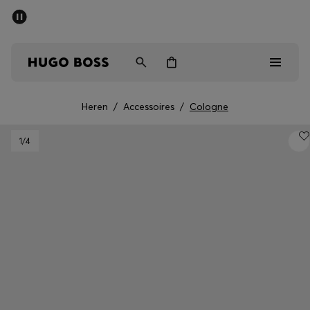
SALE
Gratis verzending vanaf € 79
Heren
Dames
Kinderen
Heren
/
Accessoires
/
Cologne
Heren
1
/4
Dames
Kinderen
Cadeaus
Bekijk
Sale