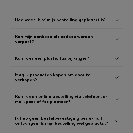
Inloggen / Registreren
Hoe weet ik of mijn bestelling geplaatst is?
Favoriet (
Artikelen)
Kan mijn aankoop als cadeau worden
verpakt?
FAQ & help en contact
Winkelzoeker
Kan ik er een plastic tas bij krijgen?
Taal (
NL €
)
Mag ik producten kopen om door te
verkopen?
Kan ik een online bestelling via telefoon, e-
mail, post of fax plaatsen?
Ik heb geen bestelbevestiging per e-mail
ontvangen. Is mijn bestelling wel geplaatst?