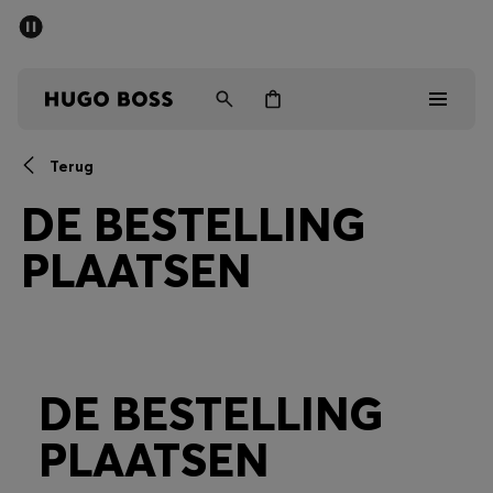
SALE
Gratis verzending vanaf € 79
Heren
Dames
Kinderen
Terug
Heren
DE BESTELLING
Dames
PLAATSEN
Kinderen
Cadeaus
DE BESTELLING
Bekijk
PLAATSEN
Sale