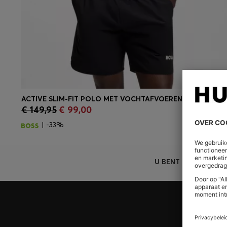
ACTIVE SLIM-FIT POLO MET VOCHTAFVOERENDE EIGENSCHAPPEN
€ 149,95
€ 99,00
Snel shoppen
(Selecteer uw maat)
| -33%
U BENT HIER
Meld u aan voor HUGO BOSS EXPERIENCE