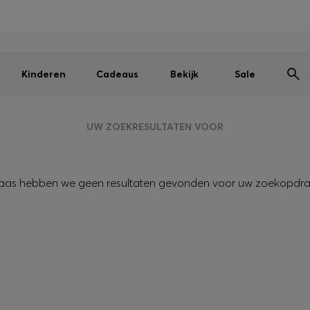
Heren
Dames
Kinderen
SALE
Gratis verzending vanaf € 79
|
Gratis retourzending
Kinderen
Cadeaus
Bekijk
Sale
UW ZOEKRESULTATEN VOOR
aas hebben we geen resultaten gevonden voor uw zoekopdra