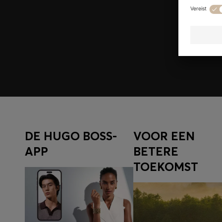
Meld u aan om exclusieve aanbiedingen en voordelen t
voor leden.
Inloggen/aanmelden
DE HUGO BOSS-
VOOR EEN
APP
BETERE
TOEKOMST