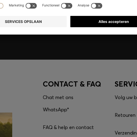
e ontgrendelen, alleen
CONTACT & FAQ
SERVI
Chat met ons
Volg uw b
WhatsApp*
Retouren
FAQ & help en contact
Verzendi