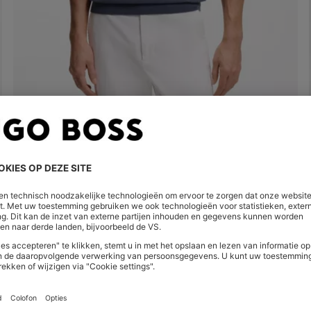
GEBREID T-SHIRT VAN EEN KATOENMIX MET EEN DWARSSTREEP
€ 149,95
€ 104,00
Snel shoppen
(Selecteer uw maat)
| -30%
Shop
Dames
Kleding
Jassen en Mantel