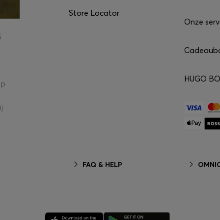
Store Locator
Onze serv
S
Cadeaub
HUGO BOS
op
j
FAQ & HELP
OMNIC