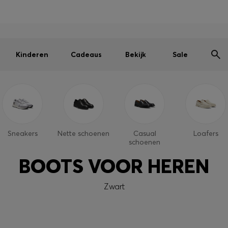
Heren
Dames
Kinderen
SALE
Gratis verzending vanaf € 79
|
Gratis retourzending
Kinderen
Cadeaus
Bekijk
Sale
Sneakers
Nette schoenen
Casual
Loafers
schoenen
BOOTS VOOR HEREN
Zwart