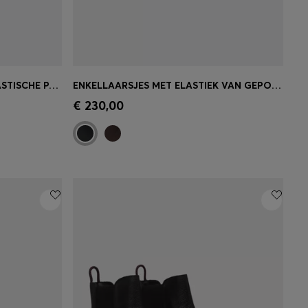
SUÈDE ENKELLAARZEN MET ELASTISCHE PANELEN
ENKELLAARSJES MET ELASTIEK VAN GEPOLIJST LEER EN SIGNATUURSTIKSELS
w maat)
Snel shoppen
(Selecteer uw maat)
€ 230,00