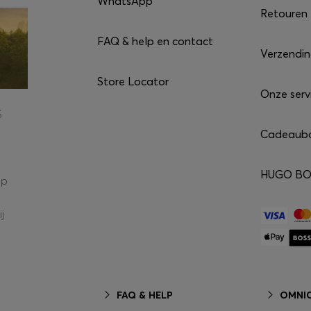
WhatsApp*
Retouren
FAQ & help en contact
Verzendi
Store Locator
Onze serv
S
Cadeaub
HUGO BOS
op
j
FAQ & HELP
OMNIC