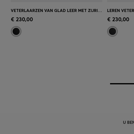
VETERLAARZEN VAN GLAD LEER MET ZIJRITS
LEREN VETER
Snel shoppen
(Selecteer uw maat)
Snel sh
€ 230,00
€ 230,00
U BE