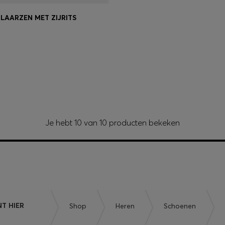
LAARZEN MET ZIJRITS
oppen
(Selecteer uw maat)
Je hebt 10 van 10 producten bekeken
NT HIER
Shop
Heren
Schoenen