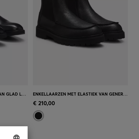
VEELZIJDIGE ENKELLAARZEN VAN GLAD LEER MET ELASTIEK
ENKELLAARZEN MET ELASTIEK VAN GENERFD LEER MET LOGO IN GOUDFOLIE
w maat)
Snel shoppen
(Selecteer uw maat)
€ 210,00