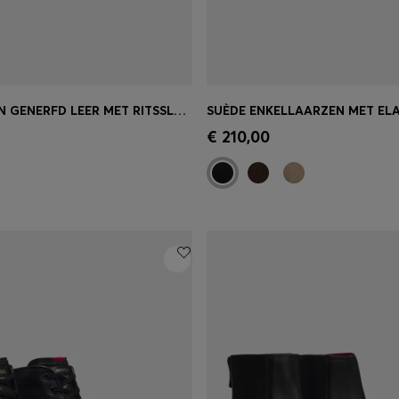
LAARZEN VAN GENERFD LEER MET RITSSLUITING AAN DE ZIJKANT
oppen
(Selecteer uw maat)
Snel shoppen
(Selecteer u
€ 210,00