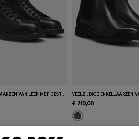
HALFHOGE LAARZEN VAN LEER MET GESTRUCTUREERDE PANELEN
oppen
(Selecteer uw maat)
Snel shoppen
(Selecteer u
€ 210,00