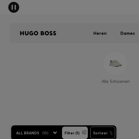
Heren
Dames
Alle Schoenen
ALL BRANDS
(
10
)
Filter (1)
Sorteer