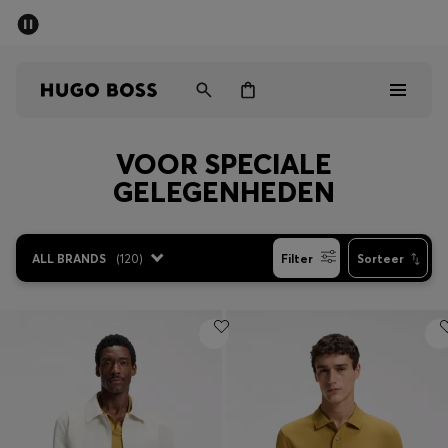
SALE
Gratis verzending vanaf € 79
Heren
Dames
Kinderen
VOOR SPECIALE
Heren
GELEGENHEDEN
Dames
ALL BRANDS
(
120
)
Filter
Sorteer
Kinderen
Cadeaus
Bekijk
Sale