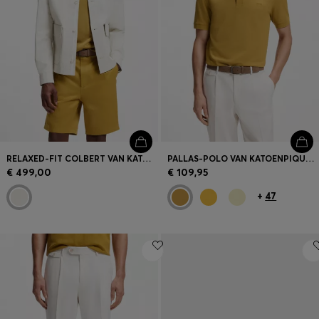
Inloggen / Registreren
Favoriet (
Artikelen)
FAQ & help en contact
Winkelzoeker
RELAXED-FIT COLBERT VAN KATOEN EN LINNEN
PALLAS-POLO VAN KATOENPIQUÉ MET LOGOSTIKSEL
Taal (
NL €
)
€ 499,00
€ 109,95
+
47