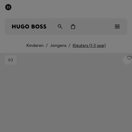
SALE
Gratis verzending vanaf € 79
Heren
Dames
Kinderen
Kinderen
/
Jongens
/
Kleuters (1-3 jaar)
Heren
1
/3
Dames
Kinderen
Cadeaus
Bekijk
Sale