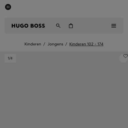
SALE
Gratis verzending vanaf € 79
Heren
Dames
Kinderen
Kinderen
/
Jongens
/
Kinderen 102 - 174
Heren
1
/4
Dames
Kinderen
Cadeaus
Bekijk
Sale