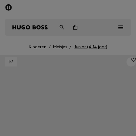
SALE
Gratis verzending vanaf € 79
Heren
Dames
Kinderen
Kinderen
/
Meisjes
/
Junior (4-14 jaar)
Heren
1
/3
Dames
Kinderen
Cadeaus
Bekijk
Sale