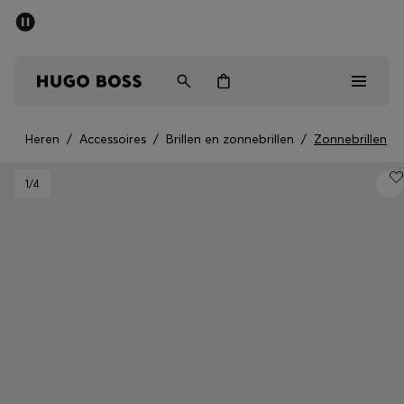
SALE
Gratis verzending vanaf € 79
Heren
Dames
Kinderen
Heren
/
Accessoires
/
Brillen en zonnebrillen
/
Zonnebrillen
Heren
1
/4
Dames
Kinderen
Cadeaus
Bekijk
Sale