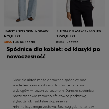
JEANSY Z SZEROKIMI NOGAWKAMI I WYSOKIM STANEM
BLUZKA Z ELASTYCZNEGO JEDWABIU O REGULARNYM KROJU BEZ KOŁNIERZYKA
679,00 zł
1.249,00 zł
| Online Special
| Jedwab
Spódnice dla kobiet: od klasyki po
nowoczesność
Niewiele ubrań może dorównać spódnicy pod
względem uniwersalności. To również królowa
wybiegów — sezon za sezonem. Damska spódnica
może stanowić zarówno efektowną podstawę
stylizacji, jak i subtelne dopełnienie
minimalistycznego zestawu. Bez względu na to, czy