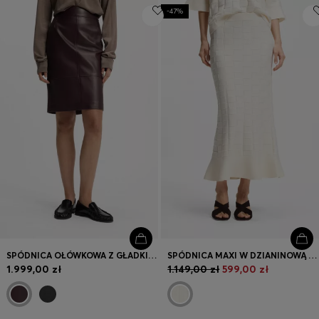
-47%
SPÓDNICA OŁÓWKOWA Z GŁADKIEJ SKÓRY O WĄSKIM KROJU
SPÓDNICA MAXI W DZIANINOWĄ KRATĘ
1.999,00 zł
1.149,00 zł
599,00 zł