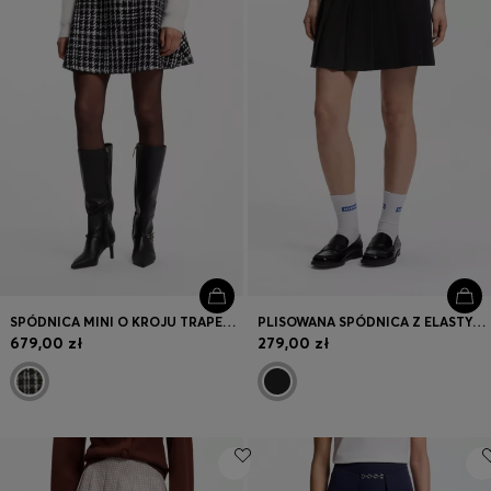
SPÓDNICA MINI O KROJU TRAPEZOWYM Z MATERIAŁU BOUCLÉ W KRATĘ
PLISOWANA SPÓDNICA Z ELASTYCZNEJ BAWEŁNY ZE ZINTEGROWANYMI SZORTAMI
679,00 zł
279,00 zł