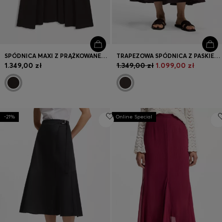
SPÓDNICA MAXI Z PRĄŻKOWANEJ WEŁNY DZIEWICZEJ
TRAPEZOWA SPÓDNICA Z PASKIEM, Z ELASTYCZNEJ BAWEŁNY
1.349,00 zł
1.349,00 zł
1.099,00 zł
-21%
Online Special