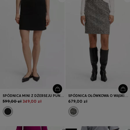
SPÓDNICA MINI Z DŻERSEJU PUNTO MILANO Z KIESZENIAMI Z PRZODU
SPÓDNICA OŁÓWKOWA O WĄSKIM KROJU W JODEŁKĘ
599,00 zł
349,00 zł
679,00 zł