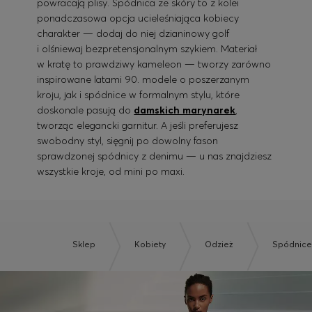
powracają plisy. Spódnica ze skóry to z kolei
ponadczasowa opcja ucieleśniająca kobiecy
charakter — dodaj do niej dzianinowy golf
i olśniewaj bezpretensjonalnym szykiem. Materiał
w kratę to prawdziwy kameleon — tworzy zarówno
inspirowane latami 90. modele o poszerzanym
kroju, jak i spódnice w formalnym stylu, które
doskonale pasują do
damskich marynarek
,
tworząc elegancki garnitur. A jeśli preferujesz
swobodny styl, sięgnij po dowolny fason
sprawdzonej spódnicy z denimu — u nas znajdziesz
wszystkie kroje, od mini po maxi.
Sklep
Kobiety
Odzież
Spódnic