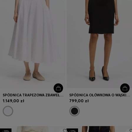
Zaloguj się / Zarejestruj się
Ulubione (
Artykuły)
Kontakt i Obsługa klienta
Wyszukiwarka sklepów
Język (
PL zł
)
SPÓDNICA TRAPEZOWA ZBAWEŁNIANEJ POPELINY
SPÓDNICA OŁÓWKOWA O WĄSKIM KROJU WYKONANA Z WŁOSKIEJ WEŁNY DZIEWICZEJ
1.149,00 zł
799,00 zł
-39%
-37%