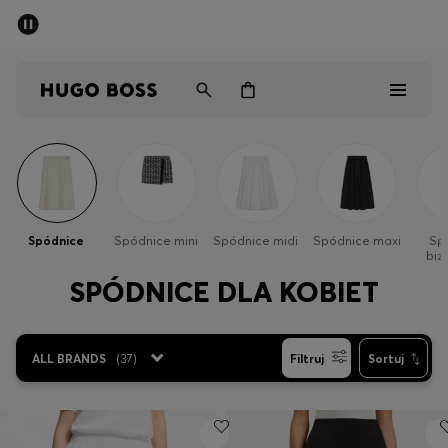
SUMMER SALE
Mężczyźni
Kobiety
Dzieci
Mężczyźni
Kobiety
Spódnice
Spódnice mini
Spódnice midi
Spódnice maxi
Sp
biz
Dzieci
SPÓDNICE DLA KOBIET
Prezenty
ALL BRANDS
(
37
)
Filtruj
Sortuj
Odkryj
Sale