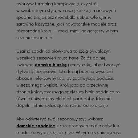
tworzysz formalną kompozycję, czy strój
w swobodnym stylu, w naszej kolekcji markowych
spódnic znajdziesz model dla siebie. Oferujemy
zarówno klasyczne, jak i nowatorskie modele oraz
różnorodne kroje — maxi, mini i najgorętszy w tym
sezonie fason midi.
Czarna spódnica ołówkowa to stała bywalczyni
wszelkich zestawień must-have. Załóż do niej
zwiewną
damską bluzkę
i marynarkę, aby stworzyć
stylizację biznesową, lub dodaj buty na wysokim
obcasie i efektowny top, by zachwycać podczas
wieczornego wyjścia. Królująca po przeciwnej
stronie kolorystycznego spektrum biała spódnica to
równie uniwersalny element garderoby. Idealnie
dopełni letnie stylizacje na różnorodne okazje.
Aby odświeżyć swój sezonowy styl, wybierz
damskie spódnice
z różnorodnych materiałów lub
modele o wyrazistej fakturze. W tym sezonie do łask