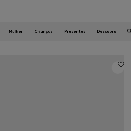
Homem
Mulher
Crianças
SALDOS DE VERÃO
Mulher
Crianças
Presentes
Descubra