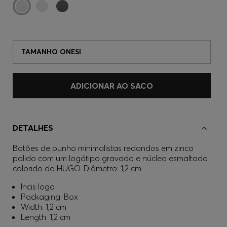
TAMANHO ONESI
ADICIONAR AO SACO
DETALHES
Botões de punho minimalistas redondos em zinco
polido com um logótipo gravado e núcleo esmaltado
colorido da HUGO. Diâmetro: 1,2 cm
Incis logo
Packaging: Box
Width: 1,2 cm
Length: 1,2 cm