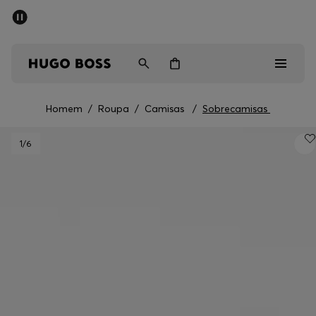
SALDOS DE VERÃO
Homem
Mulher
Crianças
Homem
/
Roupa
/
Camisas
/
Sobrecamisas
Saldos
1
/6
Homem
Mulher
Crianças
Presentes
Descubra