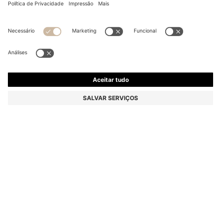
CANETA DE TINTA PERMANENTE COM
ACABAMENTO DE TAMPA EM CAMEL
€ 99,00
€ 79,00
Preço Total do Produto
-20%
Cor:
Dark Grey
TAMANHO ONESI