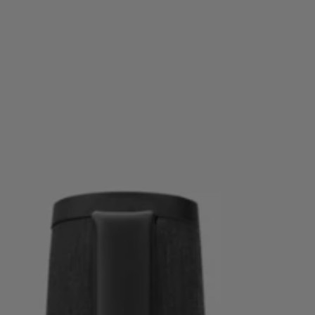
Login / Registar
Favorito (
Artigos)
Contacto e Serviço
Localizador de lojas
Língua (
PT €
)