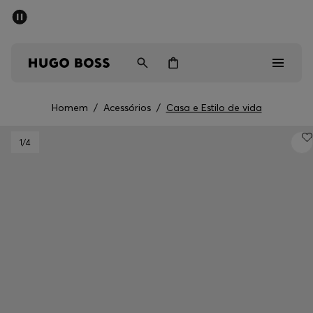
SALDOS DE VERÃO
Homem
Mulher
Crianças
Homem
/
Acessórios
/
Casa e Estilo de vida
Saldos
1
/4
Homem
Mulher
Crianças
Presentes
Descubra