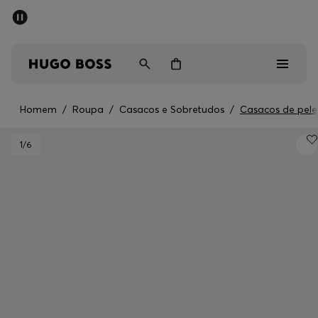
SALDOS DE VERÃO
Homem
Mulher
Crianças
Homem
/
Roupa
/
Casacos e Sobretudos
/
Casacos de pel
Saldos
1
/6
Homem
Mulher
Crianças
Presentes
Descubra