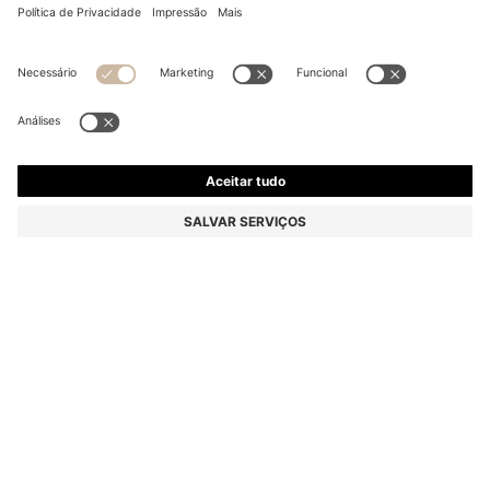
CASACO DE AJUSTE REGULAR EM CAMURÇA
€ 549,00
€ 549,00
€ 439,00
Preço Total do Produto
ADICIONAR AO SACO
€ 439,00
-20%
Ajuste regular
Cor:
Dark Brown
+
1
TAMANHO