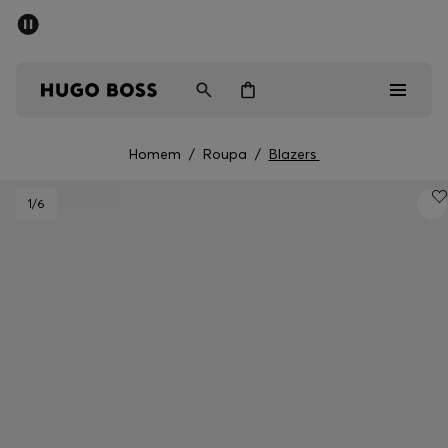
SALDOS DE VERÃO
Homem
Mulher
Crianças
Homem
/
Roupa
/
Blazers
Saldos
1
/6
Homem
Mulher
Crianças
Presentes
Descubra