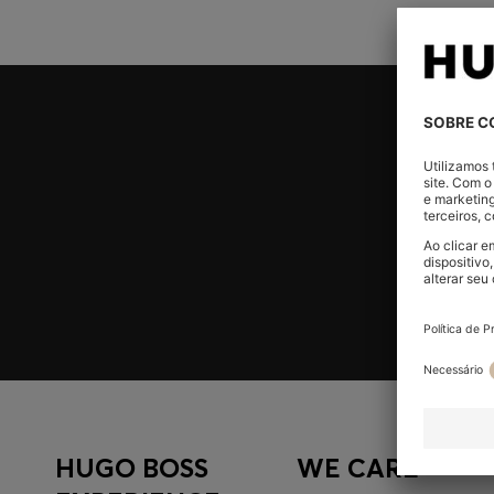
Junte-se à HUGO BOSS EXPERIENCE
Registe-se para aceder a ofertas e benefícios exclusi
membros.
Registe-se agora
HUGO BOSS
WE CARE