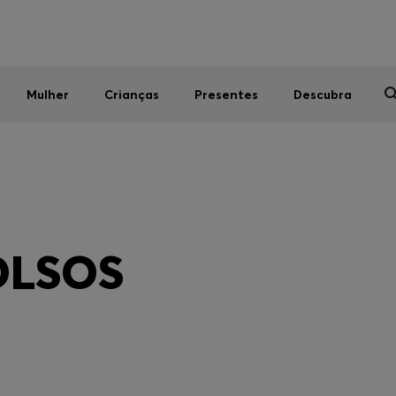
Homem
Mulher
Crianças
SALDOS DE VERÃO
Mulher
Crianças
Presentes
Descubra
OLSOS