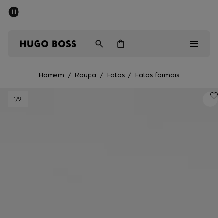
SALDOS DE VERÃO
Homem
Mulher
Crianças
Homem
/
Roupa
/
Fatos
/
Fatos formais
Saldos
1
/9
Homem
Mulher
Crianças
Presentes
Descubra