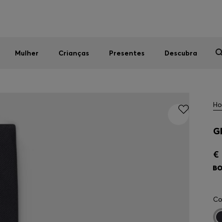
Homem
Mulher
Crianças
SALDOS DE VERÃO
Mulher
Crianças
Presentes
Descubra
H
G
€ 
Co