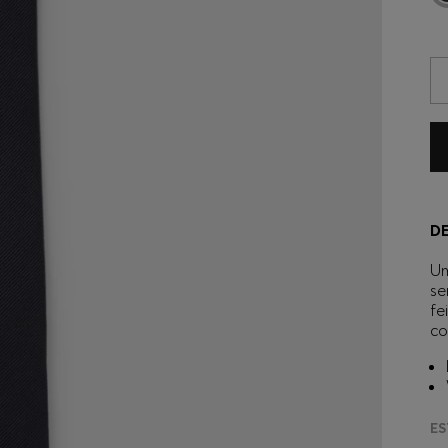
D
Um
se
fe
co
ES