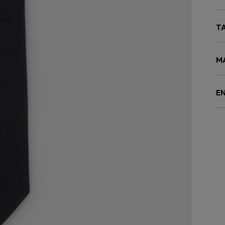
T
M
E