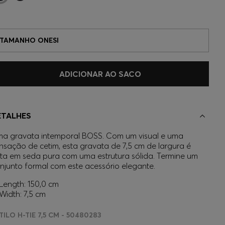
TAMANHO ONESI
ADICIONAR AO SACO
ETALHES
a gravata intemporal BOSS. Com um visual e uma
nsação de cetim, esta gravata de 7,5 cm de largura é
ita em seda pura com uma estrutura sólida. Termine um
njunto formal com este acessório elegante.
Length: 150,0 cm
Width: 7,5 cm
TILO H-TIE 7,5 CM - 50480283