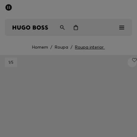
SALDOS DE VERÃO
Homem
Mulher
Crianças
Homem
/
Roupa
/
Roupa interior
Saldos
1
/5
Homem
Mulher
Crianças
Presentes
Descubra