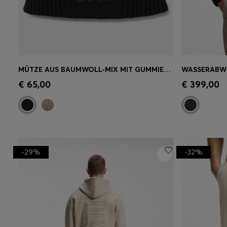
MÜTZE AUS BAUMWOLL-MIX MIT GUMMIERTEM LOGO
Schnelleinkauf
(Wähle deine
Schnell
€ 65,00
€ 399,00
Größe)
Größe)
-29%
-32%