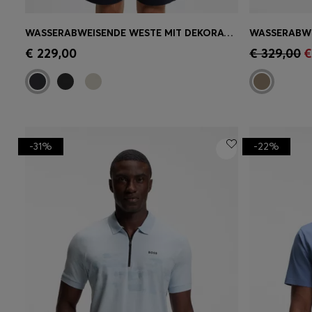
WASSERABWEISENDE WESTE MIT DEKORATIVEN REFLEKTIERENDEN DETAILS
Schnelleinkauf
(Wähle deine
Schnell
€ 229,00
€ 329,00
€
Größe)
Größe)
-31%
-22%