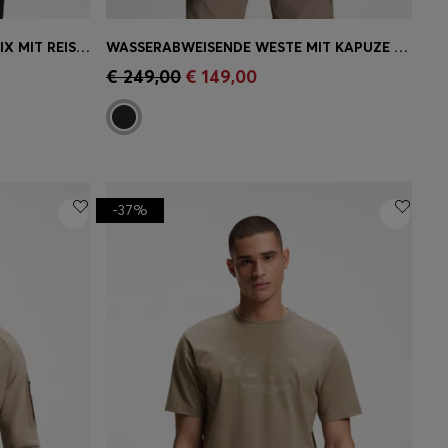
POLOSHIRT AUS BAUMWOLL-MIX MIT REISSVERSCHLUSS UND REFLEKTIERENDEN GRAFIKEN
WASSERABWEISENDE WESTE MIT KAPUZE UND FILIGRANER WAFFELSTRUKTUR
ne
Schnelleinkauf
(Wähle deine
€ 249,00
€ 149,00
Größe)
-37%