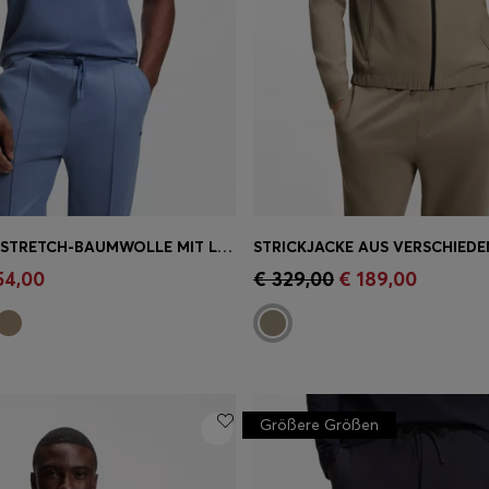
T-SHIRT AUS STRETCH-BAUMWOLLE MIT LOGO-ARTWORK
einkauf
(Wähle deine
Schnelleinkauf
(Wähle dei
54,00
€ 329,00
€ 189,00
Größe)
Größere Größen