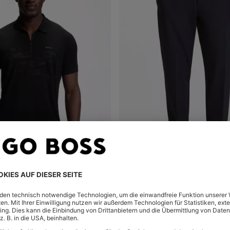
POLOSHIRT AUS BAUMWOLL-MIX MIT REISSVERSCHLUSS UND REFLEKTIERENDEN GRAFIKEN
einkauf
(Wähle deine
Schnelleinkauf
(Wähle dei
 89,00
€ 129,95
Größe)