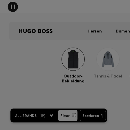
Herren
Damen
Outdoor-
Tennis & Padel
Bekleidung
ALL BRANDS
(
19
)
Filter
Sortieren