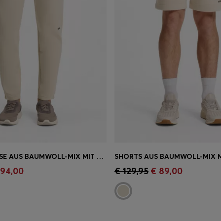
JOGGINGHOSE AUS BAUMWOLL-MIX MIT REFLEKTIERENDER GRAFIK
einkauf
(Wähle deine
Schnelleinkauf
(Wähle dei
 94,00
€ 129,95
€ 89,00
Größe)