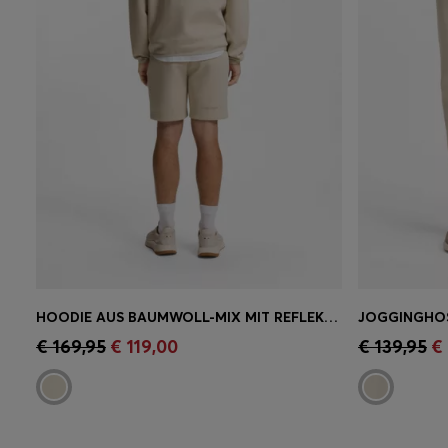
HOODIE AUS BAUMWOLL-MIX MIT REFLEKTIERENDER GRAFIK
Schnelleinkauf
(Wähle deine
Schnell
€ 169,95
€ 119,00
€ 139,95
€
Größe)
Größe)