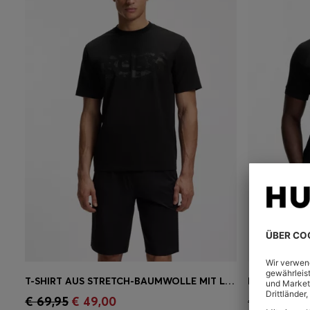
T-SHIRT AUS STRETCH-BAUMWOLLE MIT LOGO-ARTWORK
Schnelleinkauf
(Wähle deine
Schnell
€ 69,95
€ 49,00
€ 129,95
€
Größe)
Größe)