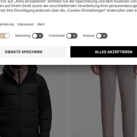
+
6
-41%