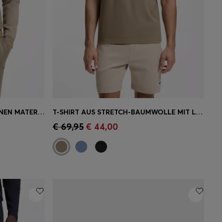
STRICKJACKE AUS VERSCHIEDENEN MATERIALIEN MIT JACQUARD-GRAFIK
T-SHIRT AUS STRETCH-BAUMWOLLE MIT LOGO-ARTWORK
ne
Schnelleinkauf
(Wähle deine
€ 69,95
€ 44,00
Größe)