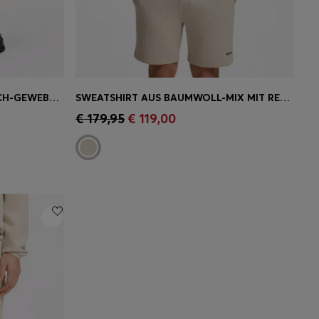
TAPERED-FIT HOSE AUS STRETCH-GEWEBE MIT WAFFELSTRUKTUR
SWEATSHIRT AUS BAUMWOLL-MIX MIT REFLEKTIERENDER GRAFIK
ne
Schnelleinkauf
(Wähle deine
€ 179,95
€ 119,00
Größe)