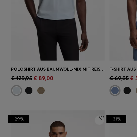
POLOSHIRT AUS BAUMWOLL-MIX MIT REISSVERSCHLUSS UND REFLEKTIERENDEN GRAFIKEN
Schnelleinkauf
(Wähle deine
Schnell
€ 129,95
€ 89,00
€ 69,95
€ 
Größe)
Größe)
-29%
-31%