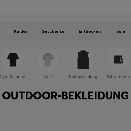
Herren
Damen
Kinder
SOMMER-SALE
Kostenloser Versand ab 99 €
|
Kostenlose Retoure
Kinder
Geschenke
Entdecken
Sale
Gym & Laufen
Golf
Reitbekleidung
Schwimmen
OUTDOOR-BEKLEIDUNG