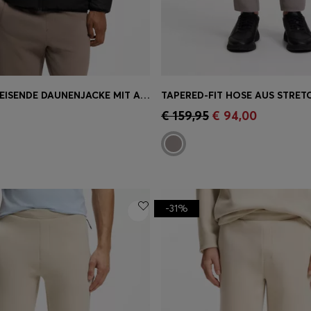
WASSERABWEISENDE DAUNENJACKE MIT ABNEHMBARER KAPUZE
einkauf
(Wähle deine
Schnelleinkauf
(Wähle dei
€ 159,95
€ 94,00
Größe)
-31%