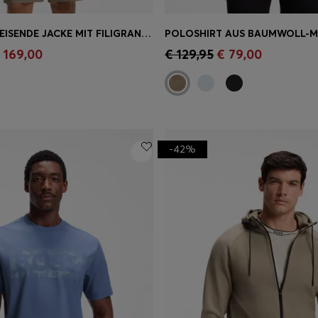
WASSERABWEISENDE JACKE MIT FILIGRANER WAFFELSTRUKTUR
einkauf
(Wähle deine
Schnelleinkauf
(Wähle dei
 169,00
€ 129,95
€ 79,00
Größe)
-42%