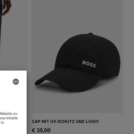
TAPERED-FIT HOSE AUS WASSERABWEISENDEM STRETCH-GEWEBE
CAP MIT UV-SCHUTZ UND LOGO
ne
Schnelleinkauf
(Wähle deine
€ 35,00
Größe)