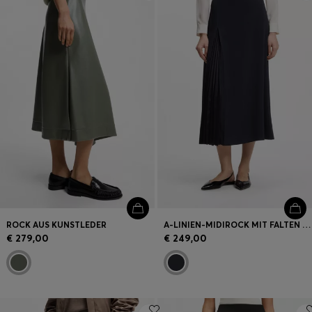
Login / Jetzt registrieren
Favorit (
Artikel)
FAQ & Hilfe
Store Locator
Sprache (
AT €
)
ROCK AUS KUNSTLEDER
A-LINIEN-MIDIROCK MIT FALTEN AUF DER VORDERSEITE
€ 279,00
€ 249,00