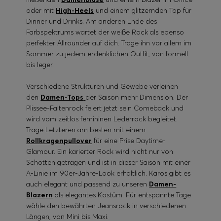
oder mit
High-Heels
und einem glitzernden Top für
Dinner und Drinks. Am anderen Ende des
Farbspektrums wartet der weiße Rock als ebenso
perfekter Allrounder auf dich. Trage ihn vor allem im
Sommer zu jedem erdenklichen Outfit, von formell
bis leger.
Verschiedene Strukturen und Gewebe verleihen
den
Damen-Tops
der Saison mehr Dimension. Der
Plissee-Faltenrock feiert jetzt sein Comeback und
wird vom zeitlos femininen Lederrock begleitet.
Trage Letzteren am besten mit einem
Rollkragenpullover
für eine Prise Daytime-
Glamour. Ein karierter Rock wird nicht nur von
Schotten getragen und ist in dieser Saison mit einer
A-Linie im 90er-Jahre-Look erhältlich. Karos gibt es
auch elegant und passend zu unseren
Damen-
Blazern
als elegantes Kostüm. Für entspannte Tage
wähle den bewährten Jeansrock in verschiedenen
Längen, von Mini bis Maxi.