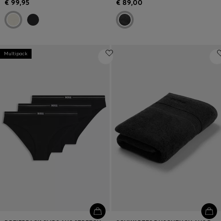
€ 99,95
€ 89,00
Multipack