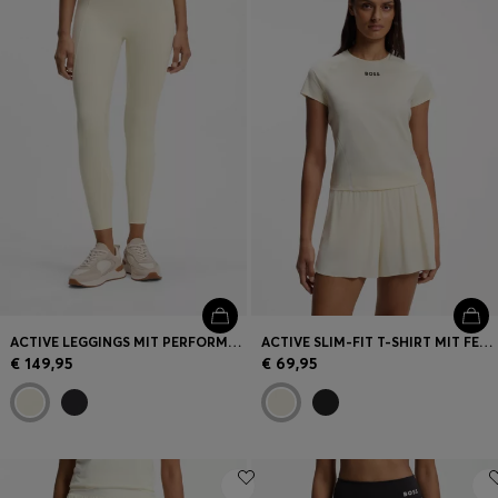
Login / Jetzt registrieren
Favorit (
Artikel)
FAQ & Hilfe
Store Locator
Sprache (
AT €
)
ACTIVE LEGGINGS MIT PERFORMANCE-STRETCH UND FEUCHTIGKEITSMANAGEMENT
ACTIVE SLIM-FIT T-SHIRT MIT FEUCHTIGKEITSABLEITENDEN EIGENSCHAFTEN
€ 149,95
€ 69,95