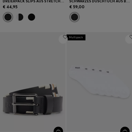
DREIERPACK SLIPS AUS STRETCH-BAUMWOLLE MIT LOGOS AM BUND
SCHWARZES DUSCHTUCH AUS BAUMWOLLE MIT LOGO-STICKEREI
€ 44,95
€ 59,00
Multipack