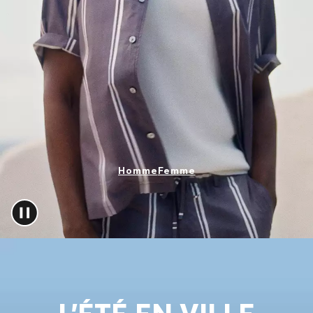
Contact et service
Magasins
Langue (
CA C$
)
Homme
Femme