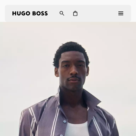
Homme
Femme
Cadeaux
Découvrez
Connexion / Inscription
Favoris (
Articles)