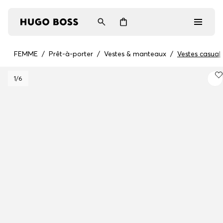
FEMME
/
Prêt-à-porter
/
Vestes & manteaux
/
Vestes casual
Homme
1
/6
Femme
Cadeaux
Découvrez
Connexion / Inscription
Favoris (
Articles)